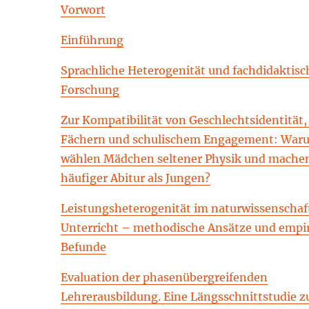
Titel
Vorwort
Einführung
Sprachliche Heterogenität und fachdidaktisc
Forschung
Zur Kompatibilität von Geschlechtsidentität
Fächern und schulischem Engagement: War
wählen Mädchen seltener Physik und mache
häufiger Abitur als Jungen?
Leistungsheterogenität im naturwissenschaf
Unterricht – methodische Ansätze und empi
Befunde
Evaluation der phasenübergreifenden
Lehrerausbildung. Eine Längsschnittstudie z