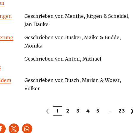
en
ungen
Geschrieben von Menthe, Jürgen & Scheidel,
Jan Hauke
derung
Geschrieben von Busker, Maike & Budde,
Monika
Geschrieben von Anton, Michael
k
endem
Geschrieben von Busch, Marian & Woest,
Volker
…
❮
1
2
3
4
5
23