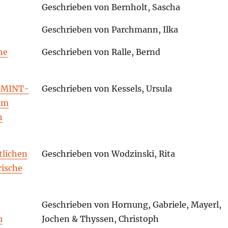
Autorinnen und Autoren
Geschrieben von Bernholt, Sascha
Geschrieben von Parchmann, Ilka
he
Geschrieben von Ralle, Bernd
, MINT-
Geschrieben von Kessels, Ursula
um
n
tlichen
Geschrieben von Wodzinski, Rita
rische
Geschrieben von Hornung, Gabriele, Mayerl,
u
Jochen & Thyssen, Christoph