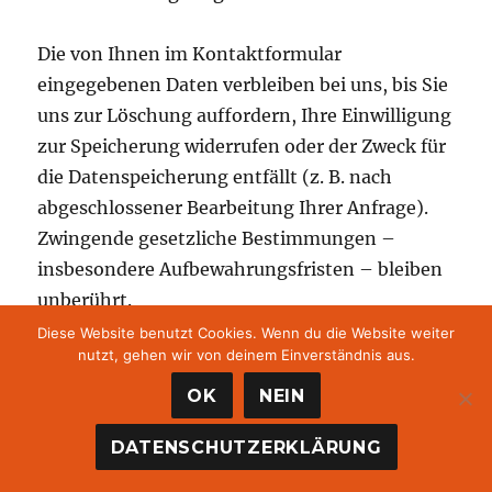
Die von Ihnen im Kontaktformular
eingegebenen Daten verbleiben bei uns, bis Sie
uns zur Löschung auffordern, Ihre Einwilligung
zur Speicherung widerrufen oder der Zweck für
die Datenspeicherung entfällt (z. B. nach
abgeschlossener Bearbeitung Ihrer Anfrage).
Zwingende gesetzliche Bestimmungen –
insbesondere Aufbewahrungsfristen – bleiben
unberührt.
Diese Website benutzt Cookies. Wenn du die Website weiter
nutzt, gehen wir von deinem Einverständnis aus.
Anfrage per E-Mail, Telefon oder
OK
NEIN
Telefax
DATENSCHUTZERKLÄRUNG
Wenn Sie uns per E-Mail, Telefon oder Telefax