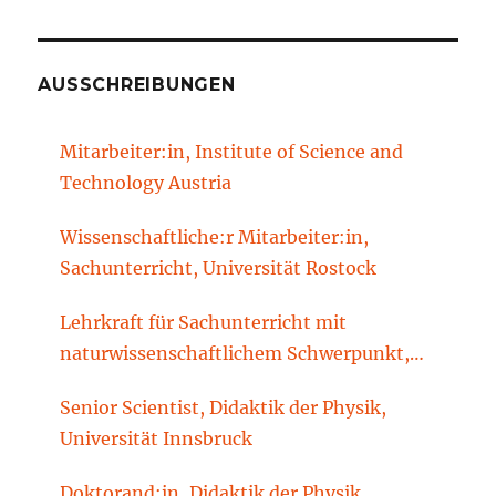
AUSSCHREIBUNGEN
Mitarbeiter:in, Institute of Science and
Technology Austria
Wissenschaftliche:r Mitarbeiter:in,
Sachunterricht, Universität Rostock
Lehrkraft für Sachunterricht mit
naturwissenschaftlichem Schwerpunkt,
Sachunterrichtsdidaktik, Brandenburgische
Senior Scientist, Didaktik der Physik,
Technische Universität Cottbus-Senftenberg
Universität Innsbruck
Doktorand:in, Didaktik der Physik,