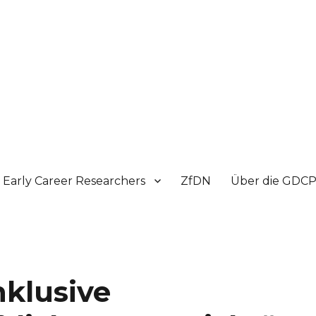
Early Career Researchers
ZfDN
Über die GDC
nklusive