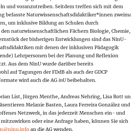
ln und voranzutreiben. Seitdem treffen sich mit dem
ng befasste Naturwissenschaftsdidaktiker*innen zweima
en, um inklusive Bildung an Schulen durch
 den naturwissenschaftlichen Fächern Biologie, Chemie,
ernstück der bisherigen Entwicklungen sind das NinU-
aftsdidaktiken mit denen der inklusiven Pädagogik
hende) Lehrpersonen bei der Planung und Reflexion
tzt. Aus dem NinU wurde darüber bereits
wohl auf Tagungen der FDdB als auch der GDCP
n Formate wird auch die AG
inU
beibehalten.
rian List, Jürgen Menthe, Andreas Nehring, Lisa Rott u
räsentieren Melanie Basten, Laura Ferreira González und
n offenes Netzwerk, in das jederzeit Menschen ein- und
 mitzuwirken oder eine Anfrage haben, können Sie sich
n@ninu.info
an die AG wenden.