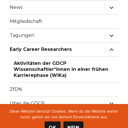
Unterme
News
öffnen
Mitgliedschaft
Unterme
Tagungen
öffnen
Unterme
Early Career Researchers
öffnen
Aktivitäten der GDCP
Wissenschaftler*innen in einer frühen
Karrierephase (WiKa)
ZfDN
Unterme
Über die GDCP
öffnen
Diese Website benutzt Cookies. Wenn du die Website weiter
Unterme
GDCP Stiftung
nutzt, gehen wir von deinem Einverständnis aus.
öffnen
OK
NEIN