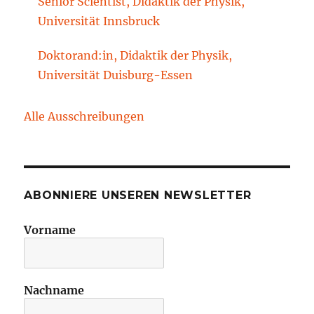
Senior Scientist, Didaktik der Physik,
Technische Universität Cottbus-Senftenberg
Universität Innsbruck
Doktorand:in, Didaktik der Physik,
Universität Duisburg-Essen
Alle Ausschreibungen
ABONNIERE UNSEREN NEWSLETTER
Vorname
Nachname