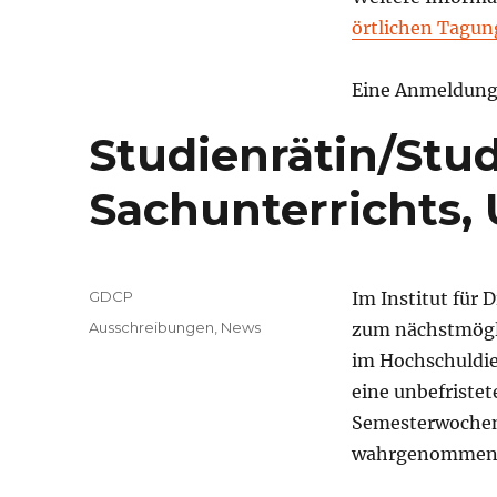
örtlichen Tagun
Eine Anmeldung 
Studienrätin/Stud
Sachunterrichts, 
Autor
GDCP
Im Institut für 
Veröffentlicht
Kategorien
Ausschreibungen
,
News
zum nächstmöglic
am
im Hochschuldie
eine unbefristete
Semesterwochen
wahrgenommene