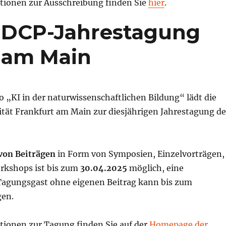
tionen zur Ausschreibung finden Sie
hier
.
GDCP-Jahrestagung
t am Main
 „KI in der naturwissenschaftlichen Bildung“ lädt die
tät Frankfurt am Main zur diesjährigen Jahrestagung de
on Beiträgen
in Form von Symposien, Einzelvorträgen,
rkshops ist bis zum
30.04.2025
möglich, eine
agungsgast ohne eigenen Beitrag kann bis zum
gen.
tionen zur Tagung finden Sie auf der
Homepage der