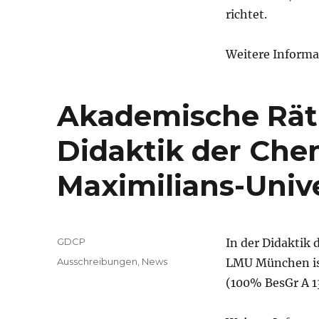
richtet.
Weitere Informa
Akademische Rät
Didaktik der Che
Maximilians-Univ
Autor
GDCP
In der Didaktik
Veröffentlicht
Kategorien
Ausschreibungen
,
News
LMU München ist
am
(100% BesGr A 1