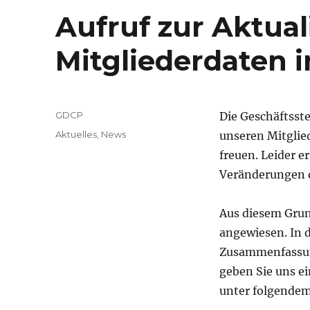
Aufruf zur Aktual
Mitgliederdaten 
Autor
GDCP
Die Geschäftsste
Veröffentlicht
Kategorien
Aktuelles
,
News
unseren Mitglie
am
freuen. Leider e
Veränderungen d
Aus diesem Grun
angewiesen. In 
Zusammenfassung
geben Sie uns e
unter folgende