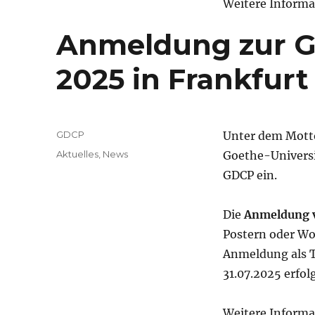
Weitere Informa
Anmeldung zur 
2025 in Frankfur
Autor
GDCP
Unter dem Motto
Veröffentlicht
Kategorien
Aktuelles
,
News
Goethe-Universi
am
GDCP ein.
Die
Anmeldung v
Postern oder Wo
Anmeldung als T
31.07.2025 erfol
Weitere Informa