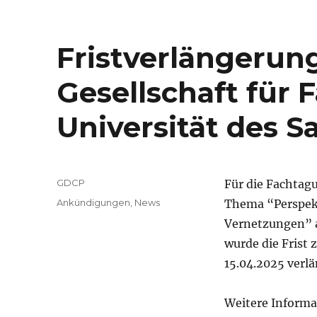
Fristverlängerun
Gesellschaft für 
Universität des S
Autor
GDCP
Für die Fachtag
Veröffentlicht
Kategorien
Ankündigungen
,
News
Thema “Perspekt
am
Vernetzungen” a
wurde die Frist
15.04.2025 verlä
Weitere Informa