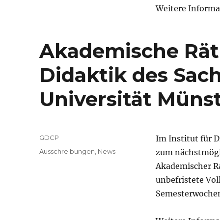
Weitere Informa
Akademische Rät
Didaktik des Sach
Universität Müns
Autor
GDCP
Im Institut für 
Veröffentlicht
Kategorien
Ausschreibungen
,
News
zum nächstmögli
am
Akademischer Ra
unbefristete Vol
Semesterwoche