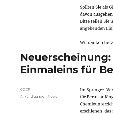
Sollten Sie als
davon ausgehen, 
Bitte teilen Sie
angebenden Lin
Wir danken herzl
Neuerscheinung:
Einmaleins für B
Autor
GDCP
Im Springer-Ver
Veröffentlicht
Kategorien
Ankündigungen
,
News
für Berufsanfän
am
Chemieunterrich
erschienen, das