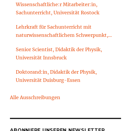
Wissenschaftliche:r Mitarbeiter:in,
Sachunterricht, Universität Rostock
Lehrkraft für Sachunterricht mit
naturwissenschaftlichem Schwerpunkt,
Sachunterrichtsdidaktik, Brandenburgische
Senior Scientist, Didaktik der Physik,
Technische Universität Cottbus-Senftenberg
Universität Innsbruck
Doktorand:in, Didaktik der Physik,
Universität Duisburg-Essen
Alle Ausschreibungen
ABONNIERE UNSEREN NEWSLETTER