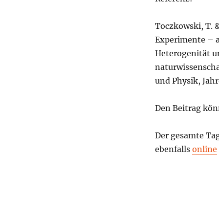
Toczkowski, T. &
Experimente – al
Heterogenität un
naturwissenschaf
und Physik, Jahr
Den Beitrag kön
Der gesamte Tagu
ebenfalls
online