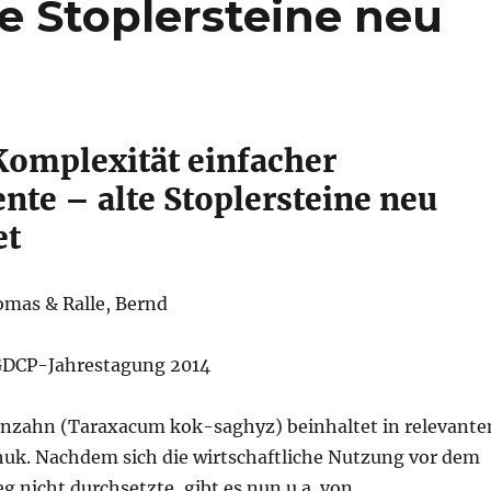
e Stoplersteine neu
Komplexität einfacher
nte – alte Stoplersteine neu
et
mas & Ralle, Bernd
 GDCP-Jahrestagung 2014
nzahn (Taraxacum kok-saghyz) beinhaltet in relevante
k. Nachdem sich die wirtschaftliche Nutzung vor dem
g nicht durchsetzte, gibt es nun u.a. von