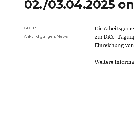
02./03.04.2025 on
Autor
GDCP
Die Arbeitsgemei
Veröffentlicht
Kategorien
Ankündigungen
,
News
zur DiCe-Tagung 
am
Einreichung von 
Weitere Informa