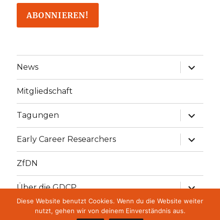
Unterme
News
öffnen
Mitgliedschaft
Unterme
Tagungen
öffnen
Unterme
Early Career Researchers
öffnen
ZfDN
Unterme
Über die GDCP
öffnen
Diese Website benutzt Cookies. Wenn du die Website weiter
Unterme
GDCP Stiftung
nutzt, gehen wir von deinem Einverständnis aus.
öffnen