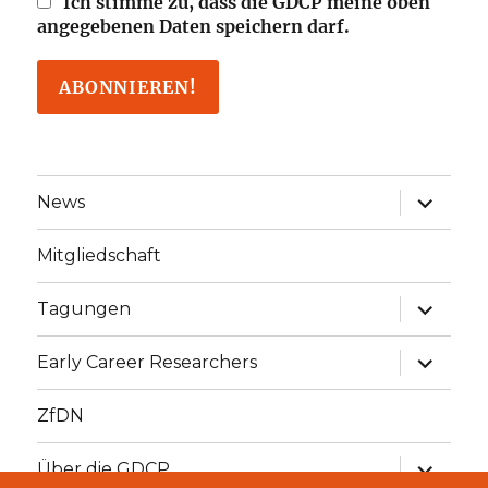
Ich stimme zu, dass die GDCP meine oben
angegebenen Daten speichern darf.
Unterme
News
öffnen
Mitgliedschaft
Unterme
Tagungen
öffnen
Unterme
Early Career Researchers
öffnen
ZfDN
Unterme
Über die GDCP
öffnen