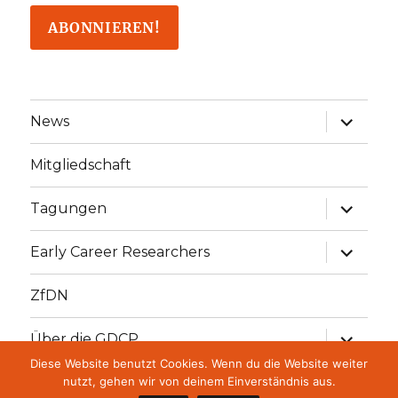
Unterme
News
öffnen
Mitgliedschaft
Unterme
Tagungen
öffnen
Unterme
Early Career Researchers
öffnen
ZfDN
Unterme
Über die GDCP
öffnen
Diese Website benutzt Cookies. Wenn du die Website weiter
Unterme
GDCP Stiftung
nutzt, gehen wir von deinem Einverständnis aus.
öffnen