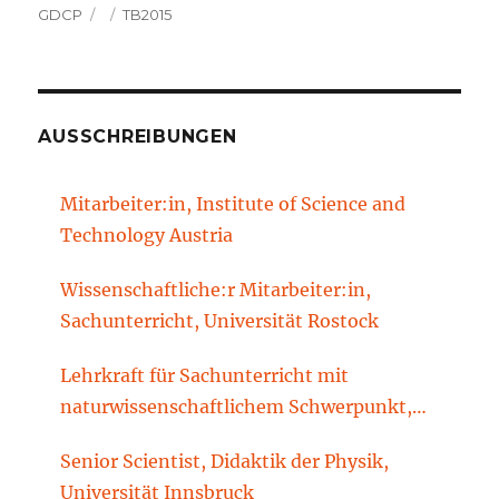
Autor
Veröffentlicht
Kategorien
GDCP
TB2015
am
AUSSCHREIBUNGEN
Mitarbeiter:in, Institute of Science and
Technology Austria
Wissenschaftliche:r Mitarbeiter:in,
Sachunterricht, Universität Rostock
Lehrkraft für Sachunterricht mit
naturwissenschaftlichem Schwerpunkt,
Sachunterrichtsdidaktik, Brandenburgische
Senior Scientist, Didaktik der Physik,
Technische Universität Cottbus-Senftenberg
Universität Innsbruck