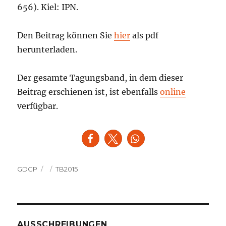
656). Kiel: IPN.
Den Beitrag können Sie
hier
als pdf
herunterladen.
Der gesamte Tagungsband, in dem dieser
Beitrag erschienen ist, ist ebenfalls
online
verfügbar.
Autor
Veröffentlicht
Kategorien
GDCP
TB2015
am
AUSSCHREIBUNGEN