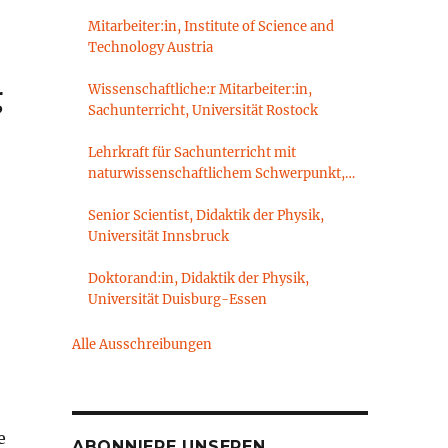
Mitarbeiter:in, Institute of Science and
Technology Austria
g
Wissenschaftliche:r Mitarbeiter:in,
Sachunterricht, Universität Rostock
Lehrkraft für Sachunterricht mit
naturwissenschaftlichem Schwerpunkt,
Sachunterrichtsdidaktik,
Brandenburgische Technische Universität
Senior Scientist, Didaktik der Physik,
Cottbus-Senftenberg
Universität Innsbruck
Doktorand:in, Didaktik der Physik,
Universität Duisburg-Essen
Alle Ausschreibungen
e
ABONNIERE UNSEREN