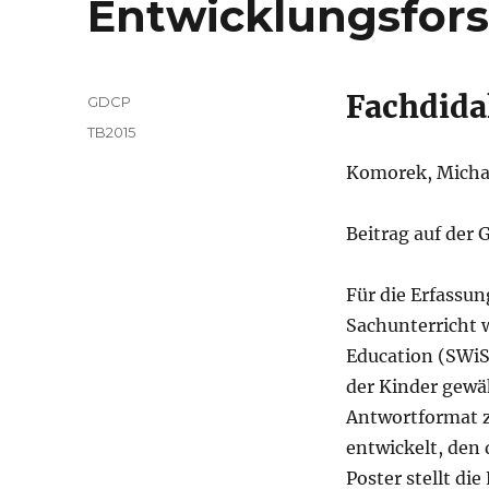
Entwicklungsfor
Fachdida
Autor
GDCP
Veröffentlicht
Kategorien
TB2015
am
Komorek, Michae
Beitrag auf der
Für die Erfassun
Sachunterricht 
Education (SWiSE
der Kinder gewä
Antwortformat z
entwickelt, den 
Poster stellt di