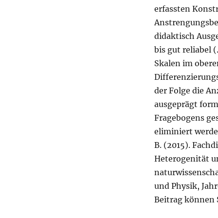
erfassten Konstr
Anstrengungsbe
didaktisch Ausg
bis gut reliabel
Skalen im ober
Differenzierung
der Folge die A
ausgeprägt formu
Fragebogens ges
eliminiert werde
B. (2015). Fachd
Heterogenität un
naturwissenschaf
und Physik, Jahr
Beitrag können 