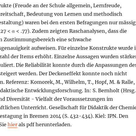
ukte (Freude an der Schule allgemein, Lernfreude,
reitschaft, Bedeutung von Lernen und methodisch
estaltung) waren bei den ersten Befragungen nur mässig
 (.27 < α < .77). Zudem zeigten Raschanalysen, dass die
en Zustimmungsbereich eine schwache
sgenauigkeit aufweisen. Für einzelne Konstrukte wurde 
nzahl der Items erhöht. Einzelne Aussagen wurden stärke
liert. Die Reliabilität konnte durch die Anpassungen de
teigert werden. Der Deckeneffekt konnte noch nicht
n. Referenz: Komorek, M., Wilhelm, T., Hopf, M. & Ralle,
idaktische Entwicklungsforschung. In: S. Bernholt (Hrsg.
d Diversität - Vielfalt der Voraussetzungen im
tlichen Unterricht. Gesellschaft für Didaktik der Chemi
estagung in Bremen 2014 (S. 432-434). Kiel: IPN. Den
Sie
hier
als pdf herunterladen.