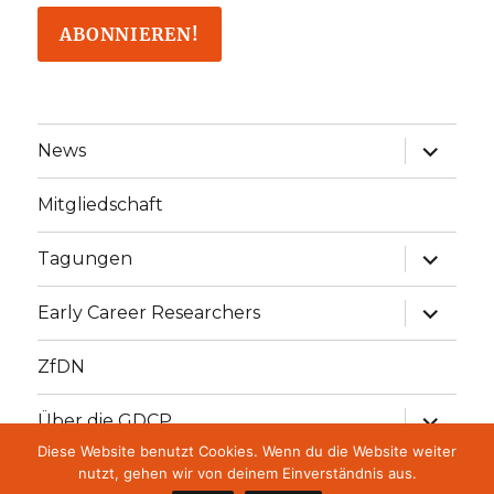
Unterme
News
öffnen
Mitgliedschaft
Unterme
Tagungen
öffnen
Unterme
Early Career Researchers
öffnen
ZfDN
Unterme
Über die GDCP
öffnen
Diese Website benutzt Cookies. Wenn du die Website weiter
Unterme
GDCP Stiftung
nutzt, gehen wir von deinem Einverständnis aus.
öffnen