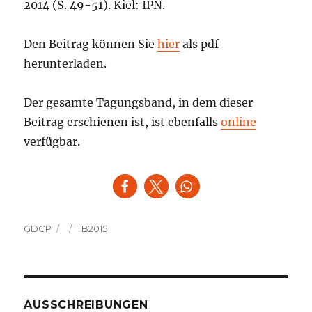
2014 (S. 49-51). Kiel: IPN.
Den Beitrag können Sie
hier
als pdf
herunterladen.
Der gesamte Tagungsband, in dem dieser
Beitrag erschienen ist, ist ebenfalls
online
verfügbar.
Autor
Veröffentlicht
Kategorien
GDCP
TB2015
am
AUSSCHREIBUNGEN