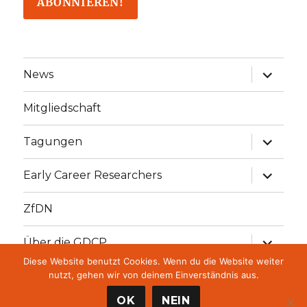
Unterme
News
öffnen
Mitgliedschaft
Unterme
Tagungen
öffnen
Unterme
Early Career Researchers
öffnen
ZfDN
Unterme
Über die GDCP
öffnen
Diese Website benutzt Cookies. Wenn du die Website weiter
Unterme
GDCP Stiftung
nutzt, gehen wir von deinem Einverständnis aus.
öffnen
OK
NEIN