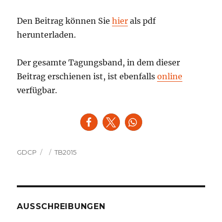
Den Beitrag können Sie
hier
als pdf
herunterladen.
Der gesamte Tagungsband, in dem dieser
Beitrag erschienen ist, ist ebenfalls
online
verfügbar.
Autor
Veröffentlicht
Kategorien
GDCP
TB2015
am
AUSSCHREIBUNGEN