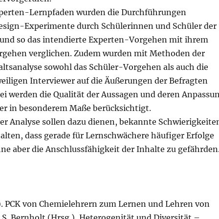
xperten-Lernpfaden wurden die Durchführungen
esign-Experimente durch Schülerinnen und Schüler der
t und so das intendierte Experten-Vorgehen mit ihrem
orgehen verglichen. Zudem wurden mit Methoden der
altsanalyse sowohl das Schüler-Vorgehen als auch die
weiligen Interviewer auf die Äußerungen der Befragten
rbei werden die Qualität der Aussagen und deren Anpassu
r in besonderem Maße berücksichtigt.
der Analyse sollen dazu dienen, bekannte Schwierigkeite
alten, dass gerade für Lernschwächere häufiger Erfolge
ne aber die Anschlussfähigkeit der Inhalte zu gefährden
5). PCK von Chemielehrern zum Lernen und Lehren von
 S. Bernholt (Hrsg.), Heterogenität und Diversität –