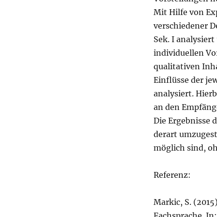
Mit Hilfe von E
verschiedener D
Sek. I analysier
individuellen V
qualitativen Inh
Einflüsse der je
analysiert. Hie
an den Empfänge
Die Ergebnisse 
derart umzugest
möglich sind, oh
Referenz:
Markic, S. (201
Fachsprache. In: