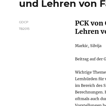
und Lehren von 
PCK von 
Autor
GDCP
Veröffentlicht
Kategorien
TB2015
Lehren v
am
Markic, Silvija
Beitrag auf der
Wichtige Themen
Lernhürden für v
im Bereich des 
Berechnungen. H
oftmals auch dur
Vorstellungen h