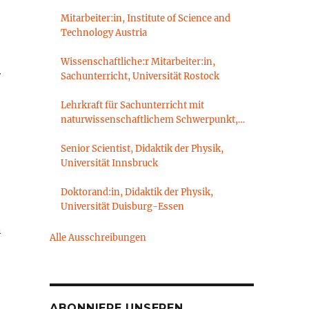
Mitarbeiter:in, Institute of Science and
Technology Austria
d
Wissenschaftliche:r Mitarbeiter:in,
Sachunterricht, Universität Rostock
Lehrkraft für Sachunterricht mit
naturwissenschaftlichem Schwerpunkt,
Sachunterrichtsdidaktik,
Brandenburgische Technische Universität
Senior Scientist, Didaktik der Physik,
Cottbus-Senftenberg
Universität Innsbruck
Doktorand:in, Didaktik der Physik,
Universität Duisburg-Essen
n
Alle Ausschreibungen
ABONNIERE UNSEREN