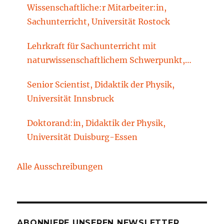
Wissenschaftliche:r Mitarbeiter:in,
Sachunterricht, Universität Rostock
Lehrkraft für Sachunterricht mit
naturwissenschaftlichem Schwerpunkt,
Sachunterrichtsdidaktik, Brandenburgische
Senior Scientist, Didaktik der Physik,
Technische Universität Cottbus-Senftenberg
Universität Innsbruck
Doktorand:in, Didaktik der Physik,
Universität Duisburg-Essen
Alle Ausschreibungen
ABONNIERE UNSEREN NEWSLETTER