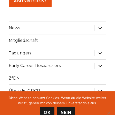
Unterme
News
öffnen
Mitgliedschaft
Unterme
Tagungen
öffnen
Unterme
Early Career Researchers
öffnen
ZfDN
Unterme
Über die GDCP
öffnen
Diese Website benutzt Cookies. Wenn du die Website weiter
Unterme
GDCP Stiftung
nutzt, gehen wir von deinem Einverständnis aus.
öffnen
OK
NEIN