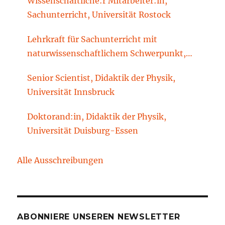
Wissenschaftliche:r Mitarbeiter:in,
Sachunterricht, Universität Rostock
Lehrkraft für Sachunterricht mit
naturwissenschaftlichem Schwerpunkt,
Sachunterrichtsdidaktik, Brandenburgische
Senior Scientist, Didaktik der Physik,
Technische Universität Cottbus-Senftenberg
Universität Innsbruck
Doktorand:in, Didaktik der Physik,
Universität Duisburg-Essen
Alle Ausschreibungen
ABONNIERE UNSEREN NEWSLETTER