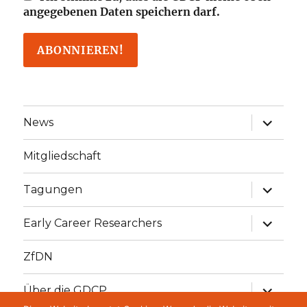
angegebenen Daten speichern darf.
Unterme
News
öffnen
Mitgliedschaft
Unterme
Tagungen
öffnen
Unterme
Early Career Researchers
öffnen
ZfDN
Unterme
Über die GDCP
öffnen