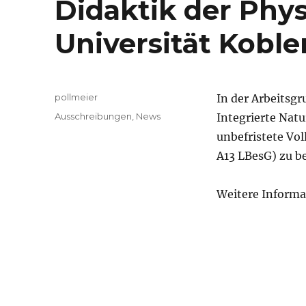
Didaktik der Phys
Universität Koble
Autor
pollmeier
In der Arbeitsgr
Veröffentlicht
Kategorien
Ausschreibungen
,
News
Integrierte Natu
am
unbefristete Vol
A13 LBesG) zu b
Weitere Informa