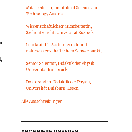
Mitarbeiter:in, Institute of Science and
Technology Austria
Wissenschaftliche:r Mitarbeiter:in,
Sachunterricht, Universität Rostock
ür
Lehrkraft für Sachunterricht mit
naturwissenschaftlichem Schwerpunkt,
Sachunterrichtsdidaktik,
,
Brandenburgische Technische Universität
Senior Scientist, Didaktik der Physik,
Cottbus-Senftenberg
Universität Innsbruck
Doktorand:in, Didaktik der Physik,
Universität Duisburg-Essen
Alle Ausschreibungen
ABONNIERE UNSEREN