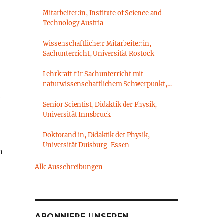
Mitarbeiter:in, Institute of Science and
Technology Austria
Wissenschaftliche:r Mitarbeiter:in,
Sachunterricht, Universität Rostock
Lehrkraft für Sachunterricht mit
naturwissenschaftlichem Schwerpunkt,
Sachunterrichtsdidaktik,
e
Brandenburgische Technische Universität
Senior Scientist, Didaktik der Physik,
Cottbus-Senftenberg
Universität Innsbruck
Doktorand:in, Didaktik der Physik,
Universität Duisburg-Essen
n
Alle Ausschreibungen
ABONNIERE UNSEREN