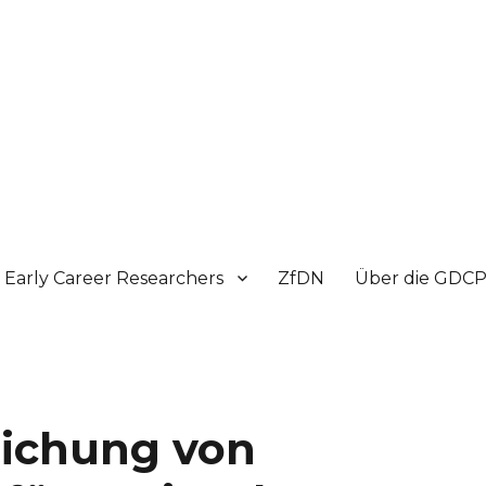
Early Career Researchers
ZfDN
Über die GDC
eichung von