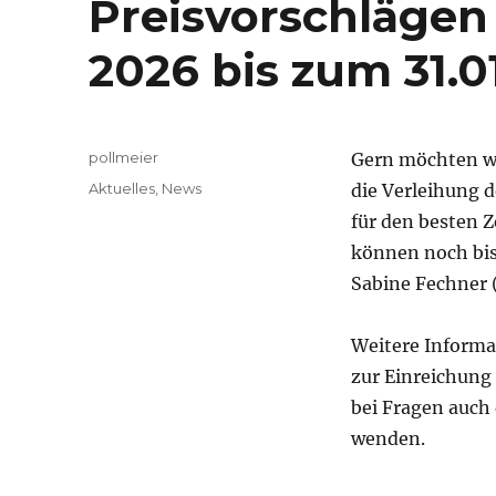
Preisvorschlägen
2026 bis zum 31.0
Autor
pollmeier
Gern möchten wir
Veröffentlicht
Kategorien
Aktuelles
,
News
die Verleihung d
am
für den besten Z
können noch bis
Sabine Fechner 
Weitere Informa
zur Einreichung
bei Fragen auch 
wenden.