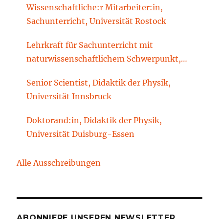
Wissenschaftliche:r Mitarbeiter:in,
Sachunterricht, Universität Rostock
Lehrkraft für Sachunterricht mit
naturwissenschaftlichem Schwerpunkt,
Sachunterrichtsdidaktik, Brandenburgische
Senior Scientist, Didaktik der Physik,
Technische Universität Cottbus-Senftenberg
Universität Innsbruck
Doktorand:in, Didaktik der Physik,
Universität Duisburg-Essen
Alle Ausschreibungen
ABONNIERE UNSEREN NEWSLETTER