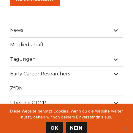
Unterme
News
öffnen
Mitgliedschaft
Unterme
Tagungen
öffnen
Unterme
Early Career Researchers
öffnen
ZfDN
Unterme
Über die GDCP
öffnen
Diese Website benutzt Cookies. Wenn du die Website weiter
Unterme
GDCP Stiftung
nutzt, gehen wir von deinem Einverständnis aus.
öffnen
OK
NEIN