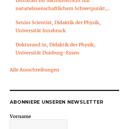
Lehrkraft für Sachunterricht mit
naturwissenschaftlichem Schwerpunkt,
Sachunterrichtsdidaktik, Brandenburgische
Senior Scientist, Didaktik der Physik,
Technische Universität Cottbus-Senftenberg
Universität Innsbruck
Doktorand:in, Didaktik der Physik,
Universität Duisburg-Essen
Alle Ausschreibungen
ABONNIERE UNSEREN NEWSLETTER
Vorname