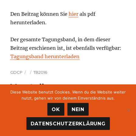
Den Beitrag können Sie
hier
als pdf
herunterladen.
Der gesamte Tagungsband, in dem dieser
Beitrag erschienen ist, ist ebenfalls verfügbar:
Tagungsband herunterladen
Autor
Veröffentlicht
Kategorien
GDCP
TB2016
am
Vorstellung von
Diese Website benutzt Cookies. Wenn du die Website weiter
PädagogInnen zum
nutzt, gehen wir von deinem Einverständnis aus.
„Forschenden Lernen“
OK
NEIN
DATENSCHUTZERKLÄRUNG
Vorstellung von PädagogInnen
zum „Forschenden Lernen“