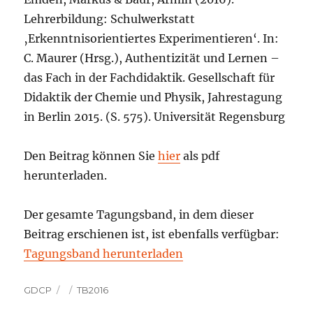
Lehrerbildung: Schulwerkstatt
‚Erkenntnisorientiertes Experimentieren‘. In:
C. Maurer (Hrsg.), Authentizität und Lernen –
das Fach in der Fachdidaktik. Gesellschaft für
Didaktik der Chemie und Physik, Jahrestagung
in Berlin 2015. (S. 575). Universität Regensburg
Den Beitrag können Sie
hier
als pdf
herunterladen.
Der gesamte Tagungsband, in dem dieser
Beitrag erschienen ist, ist ebenfalls verfügbar:
Tagungsband herunterladen
Autor
Veröffentlicht
Kategorien
GDCP
TB2016
am