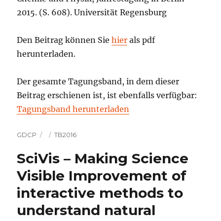
2015. (S. 608). Universität Regensburg
Den Beitrag können Sie
hier
als pdf
herunterladen.
Der gesamte Tagungsband, in dem dieser
Beitrag erschienen ist, ist ebenfalls verfügbar:
Tagungsband herunterladen
Autor
Veröffentlicht
Kategorien
GDCP
TB2016
am
SciVis – Making Science
Visible Improvement of
interactive methods to
understand natural