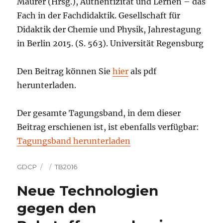
Maurer (Hrsg.), Authentizität und Lernen – das
Fach in der Fachdidaktik. Gesellschaft für
Didaktik der Chemie und Physik, Jahrestagung
in Berlin 2015. (S. 563). Universität Regensburg
Den Beitrag können Sie
hier
als pdf
herunterladen.
Der gesamte Tagungsband, in dem dieser
Beitrag erschienen ist, ist ebenfalls verfügbar:
Tagungsband herunterladen
Autor
Veröffentlicht
Kategorien
GDCP
TB2016
am
Neue Technologien
gegen den