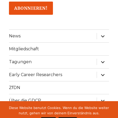
Unterme
News
öffnen
Mitgliedschaft
Unterme
Tagungen
öffnen
Unterme
Early Career Researchers
öffnen
ZfDN
Unterme
Über die GDCP
öffnen
Diese Website benutzt Cookies. Wenn du die Website weiter
Unterme
GDCP Stiftung
nutzt, gehen wir von deinem Einverständnis aus.
öffnen