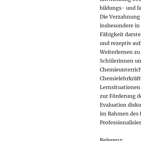
bildungs- und f
Die Verzahnung 
insbesondere in
Fähigkeit darste
und rezeptiv auf
Weiterlernen zu
Schülerinnen u
Chemieunterrich
Chemielehrkräfte
Lernsituationen
zur Förderung 
Evaluation disk
im Rahmen des P
Professionalisi
Referenz: