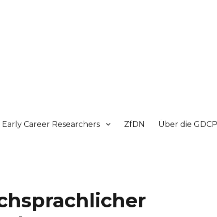
Early Career Researchers
ZfDN
Über die GDC
chsprachlicher