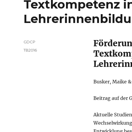
Textkompetenz in
Lehrerinnenbild
Förderun
Autor
GDCP
Veröffentlicht
Kategorien
TB2016
Textkomp
am
Lehrerin
Busker, Maike &
Beitrag auf der
Aktuelle Studien
Wechselwirkung 
Entwicklung bes