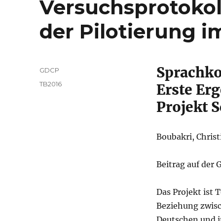
Versuchsprotokol
der Pilotierung i
Sprachko
Autor
GDCP
Veröffentlicht
Kategorien
TB2016
Erste Erg
am
Projekt 
Boubakri, Christ
Beitrag auf der
Das Projekt ist 
Beziehung zwisc
Deutschen und i