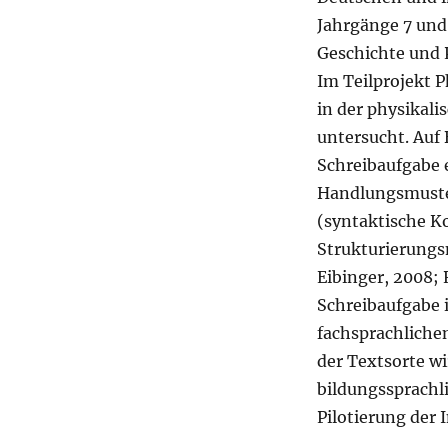
Jahrgänge 7 und
Geschichte und P
Im Teilprojekt
in der physikal
untersucht. Auf 
Schreibaufgabe e
Handlungsmuste
(syntaktische K
Strukturierungs
Eibinger, 2008;
Schreibaufgabe i
fachsprachlichen
der Textsorte wi
bildungssprachl
Pilotierung der 