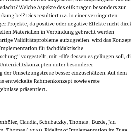
edacht? Welche Aspekte des eUk tragen besonders zur
ung bei? Dies resultiert u.a. in einer verringerten
ger Projekte, da positive oder negative Effekte nicht dire
elten Materialien in Verbindung gebracht werden
rtige Validitätsprobleme aufzugreifen, wird das Konzep
 Implementation für fachdidaktische
chung“ vorgestellt, mit Hilfe dessen es gelingen soll, di
n Unterrichtskonzepten unter besonderer
g der Umsetzungstreue besser einzuschätzen. Auf dem
as entwickelte Rahmenkonzept sowie erste
ebnisse präsentiert.
höfer, Claudia, Schubatzky, Thomas , Burde, Jan-
lm, Thomas (2020). Fidelity of Implementation im Zuge