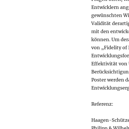
Entwicklern ang
gewünschten Wirk
Validität derarti
mit den entwick
können. Um dera
von „Fidelity of
Entwicklungsfors
Effektivität vo
Berücksichtigun
Poster werden d
Entwicklungserg
Referenz:
Haagen-Schützen
Philipp & Wilhe