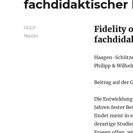
fachdidaktischer
Fidelity
Autor
GDCP
Veröffentlicht
Kategorien
TB2020
fachdida
am
Haagen-Schützen
Philipp & Wilhe
Beitrag auf der
Die Entwicklung 
Jahren fester Be
findet meist in
derartige Studie
Fragen offen, w