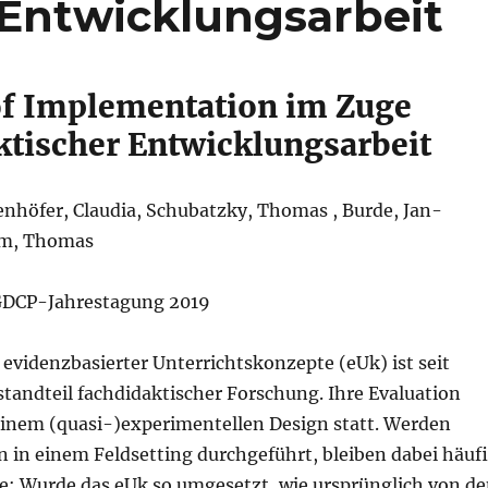
 Entwicklungsarbeit
 of Implementation im Zuge
ktischer Entwicklungsarbeit
höfer, Claudia, Schubatzky, Thomas , Burde, Jan-
lm, Thomas
 GDCP-Jahrestagung 2019
evidenzbasierter Unterrichtskonzepte (eUk) ist seit
standteil fachdidaktischer Forschung. Ihre Evaluation
 einem (quasi-)experimentellen Design statt. Werden
n in einem Feldsetting durchgeführt, bleiben dabei häuf
ie: Wurde das eUk so umgesetzt, wie ursprünglich von d