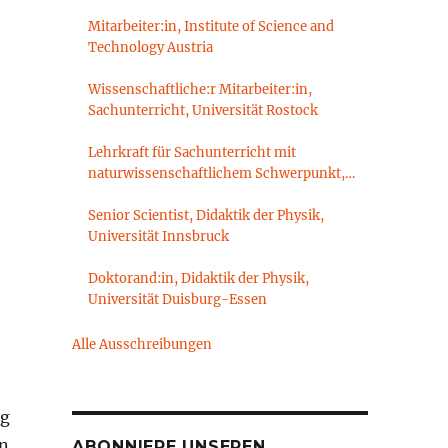
Mitarbeiter:in, Institute of Science and
Technology Austria
Wissenschaftliche:r Mitarbeiter:in,
Sachunterricht, Universität Rostock
Lehrkraft für Sachunterricht mit
naturwissenschaftlichem Schwerpunkt,
Sachunterrichtsdidaktik,
Brandenburgische Technische Universität
Senior Scientist, Didaktik der Physik,
Cottbus-Senftenberg
Universität Innsbruck
Doktorand:in, Didaktik der Physik,
Universität Duisburg-Essen
Alle Ausschreibungen
ig
en
ABONNIERE UNSEREN