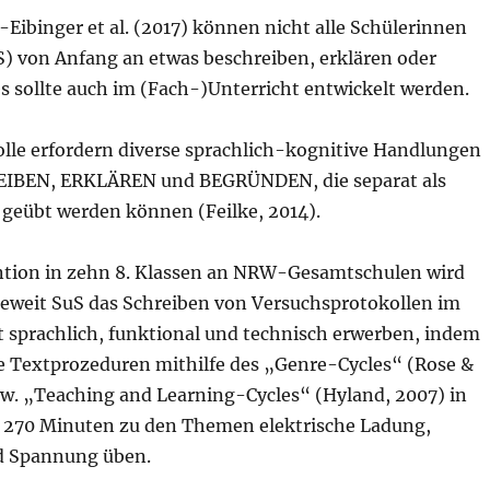
Eibinger et al. (2017) können nicht alle Schülerinnen
S) von Anfang an etwas beschreiben, erklären oder
s sollte auch im (Fach-)Unterricht entwickelt werden.
lle erfordern diverse sprachlich-kognitive Handlungen
EIBEN, ERKLÄREN und BEGRÜNDEN, die separat als
geübt werden können (Feilke, 2014).
ention in zehn 8. Klassen an NRW-Gesamtschulen wird
ieweit SuS das Schreiben von Versuchsprotokollen im
t sprachlich, funktional und technisch erwerben, indem
te Textprozeduren mithilfe des „Genre-Cycles“ (Rose &
zw. „Teaching and Learning-Cycles“ (Hyland, 2007) in
e 270 Minuten zu den Themen elektrische Ladung,
d Spannung üben.