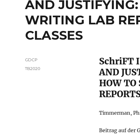
AND JUSTIFYING
WRITING LAB RE
CLASSES
SchriFT 
Autor
GDCP
Veröffentlicht
Kategorien
TB2020
AND JUS
am
HOW TO 
REPORTS
Timmerman, Phil
Beitrag auf der