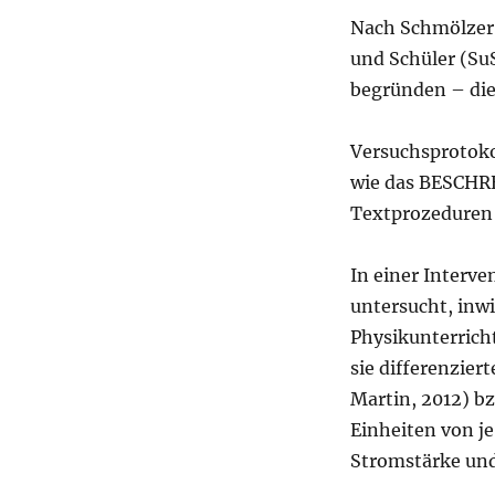
Nach Schmölzer-
und Schüler (Su
begründen – die
Versuchsprotoko
wie das BESCHR
Textprozeduren 
In einer Interv
untersucht, inw
Physikunterrich
sie differenzier
Martin, 2012) b
Einheiten von j
Stromstärke un