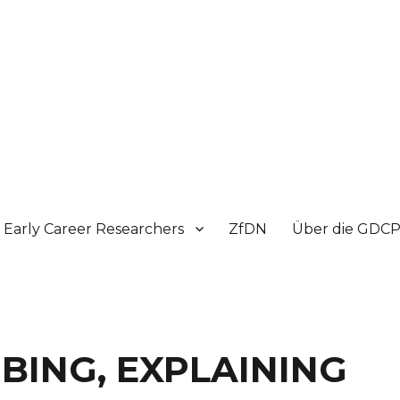
Early Career Researchers
ZfDN
Über die GDC
RIBING, EXPLAINING