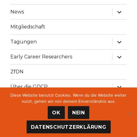
Unterme
News
öffnen
Mitgliedschaft
Unterme
Tagungen
öffnen
Unterme
Early Career Researchers
öffnen
ZfDN
Unterme
Über die GDCP
öffnen
Diese Website benutzt Cookies. Wenn du die Website weiter
Unterme
GDCP Stiftung
nutzt, gehen wir von deinem Einverständnis aus.
öffnen
OK
NEIN
GDCP
Datenschutzvereinbarungen
Stolz präsentiert
DATENSCHUTZERKLÄRUNG
von WordPress