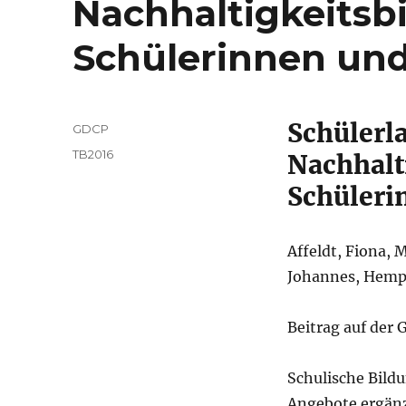
Nachhaltigkeitsbi
Schülerinnen und
Schülerl
Autor
GDCP
Veröffentlicht
Kategorien
TB2016
Nachhalti
am
Schüleri
Affeldt, Fiona, M
Johannes, Hempe
Beitrag auf der
Schulische Bild
Angebote ergänzt