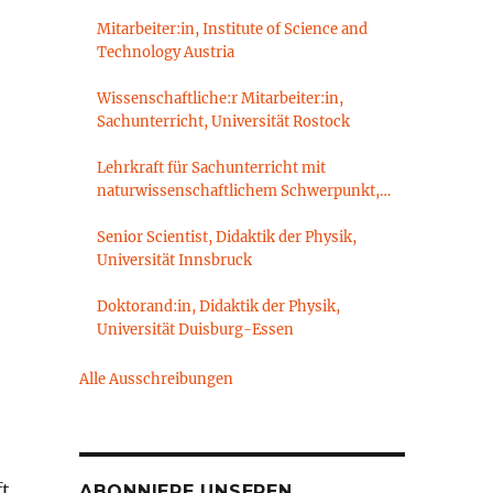
Mitarbeiter:in, Institute of Science and
Technology Austria
Wissenschaftliche:r Mitarbeiter:in,
Sachunterricht, Universität Rostock
Lehrkraft für Sachunterricht mit
naturwissenschaftlichem Schwerpunkt,
Sachunterrichtsdidaktik,
Brandenburgische Technische Universität
Senior Scientist, Didaktik der Physik,
Cottbus-Senftenberg
Universität Innsbruck
,
Doktorand:in, Didaktik der Physik,
Universität Duisburg-Essen
Alle Ausschreibungen
e
ft
ABONNIERE UNSEREN