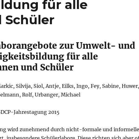
ldung für alle
 Schüler
aborangebote zur Umwelt- und
gkeitsbildung für alle
nnen und Schüler
arkic, Silvija, Siol, Antje, Eilks, Ingo, Fey, Sabine, Huwer
lmann, Rolf, Urbanger, Michael
 GDCP-Jahrestagung 2015
ung wird zunehmend durch nicht-formale und informell
, insbesondere Schülerlabore. Diese richten sich aber o