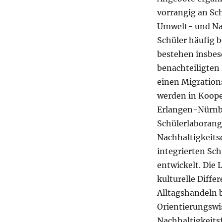
vorrangig an Sc
Umwelt- und Nac
Schüler häufig b
bestehen insbes
benachteiligten
einen Migration
werden in Koope
Erlangen-Nürnb
Schülerlaboran
Nachhaltigkeits
integrierten Sc
entwickelt. Die 
kulturelle Diff
Alltagshandeln 
Orientierungswi
Nachhaltigkeits